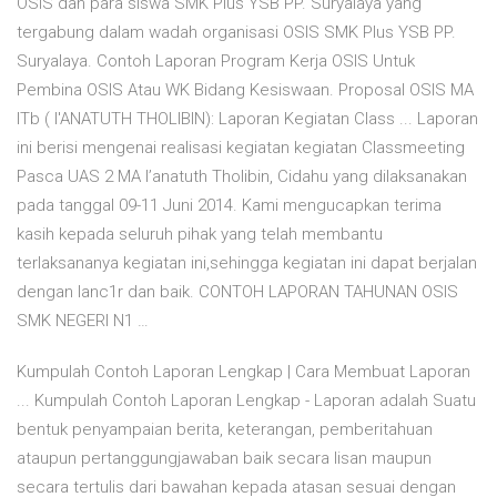
OSIS dan para siswa SMK Plus YSB PP. Suryalaya yang
tergabung dalam wadah organisasi OSIS SMK Plus YSB PP.
Suryalaya. Contoh Laporan Program Kerja OSIS Untuk
Pembina OSIS Atau WK Bidang Kesiswaan. Proposal OSIS MA
ITb ( I'ANATUTH THOLIBIN): Laporan Kegiatan Class ... Laporan
ini berisi mengenai realisasi kegiatan kegiatan Classmeeting
Pasca UAS 2 MA I’anatuth Tholibin, Cidahu yang dilaksanakan
pada tanggal 09-11 Juni 2014. Kami mengucapkan terima
kasih kepada seluruh pihak yang telah membantu
terlaksananya kegiatan ini,sehingga kegiatan ini dapat berjalan
dengan lanc1r dan baik. CONTOH LAPORAN TAHUNAN OSIS
SMK NEGERI N1 …
Kumpulah Contoh Laporan Lengkap | Cara Membuat Laporan
... Kumpulah Contoh Laporan Lengkap - Laporan adalah Suatu
bentuk penyampaian berita, keterangan, pemberitahuan
ataupun pertanggungjawaban baik secara lisan maupun
secara tertulis dari bawahan kepada atasan sesuai dengan