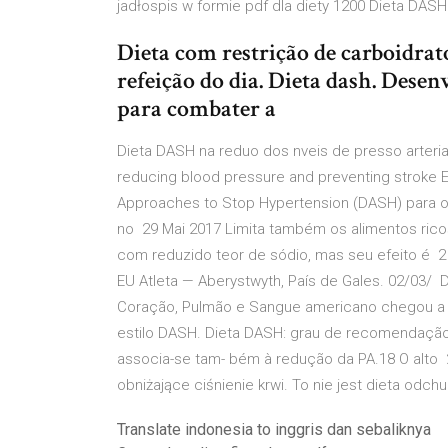
jadłospis w formie pdf dla diety 1200 Dieta DASH -
Dieta com restrição de carboidrat
refeição do dia. Dieta dash. Dese
para combater a
Dieta DASH na reduo dos nveis de presso arteria
reducing blood pressure and preventing stroke Es
Approaches to Stop Hypertension (DASH) para or
no 29 Mai 2017 Limita também os alimentos ric
com reduzido teor de sódio, mas seu efeito é 2 
EU Atleta — Aberystwyth, País de Gales. 02/03/ 
Coração, Pulmão e Sangue americano chegou a d
estilo DASH. Dieta DASH: grau de recomendação I
associa-se tam- bém à redução da PA.18 O alto
obniżające ciśnienie krwi. To nie jest dieta odch
Translate indonesia to inggris dan sebaliknya