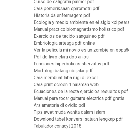
Curso de caligrafia palmer pdf
Cara pemeriksaan spirometri pdf
Historia da enfermagem pdf
Ecologia y medio ambiente en el siglo xxi pear
Manual practico biomagnetismo holistico pdf
Exercicios de tecido sanguineo pdf
Embriologia arteaga pdf online
Ver la pelicula mi novio es un zombie en españo
Pdf do livro clara dos anjos
Funciones hiperbolicas shervatov pdf
Morfologi batang ubi jalar pdf
Cara membuat laba rugi di excel
Cara print screen 1 halaman web
Ecuaciones de la recta ejercicios resueltos pdf
Manual para tocar guitarra electrica pdf gratis
Ars amatoria di ovidio pdf
Tips awet muda wanita dalam islam
Download tabel konversi satuan lengkap pdf
Tabulador conacyt 2018