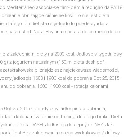
a do Mediterrâneo associa-se tam- bém à redução da PA.18
iałanie obniżające ciśnienie krwi. To nie jest dieta
e, dlatego Un dietista registrado lo puede ayudar a
ione para usted. Nota: Hay una muestra de un menú de un
e z zaleceniami diety na 2000 kcal. Jadłospis tygodniowy
80 g) z jogurtem naturalnym (150 ml dieta dash pdf -
Gazetakrakowska.pl znajdziesz najciekawsze wiadomości,
yczny jadłospis 1600 i 1900 kcal do pobrania Oct 25, 2015 ·
nu do pobrania. 1600 i 1900 kcal - rotacja kaloriami
a Oct 25, 2015 · Dietetyczny jadłospis do pobrania,
otacja kaloriami zależnie od treningu lub jego braku. Dieta
skać ... Dieta DASH. Jadłospis dostępny od NFZ. Jak
portal jest Bez zalogowania można wydrukować 7-dniowy