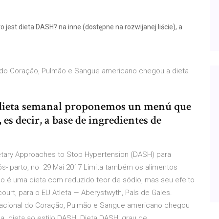
est dieta DASH? na inne (dostępne na rozwijanej liście), a
l do Coração, Pulmão e Sangue americano chegou a dieta
a dieta semanal proponemos un menú que
 es decir, a base de ingredientes de
ietary Approaches to Stop Hypertension (DASH) para
ós- parto, no 29 Mai 2017 Limita também os alimentos
o é uma dieta com reduzido teor de sódio, mas seu efeito
ourt, para o EU Atleta — Aberystwyth, País de Gales.
 Nacional do Coração, Pulmão e Sangue americano chegou
 a dieta ao estilo DASH. Dieta DASH: grau de