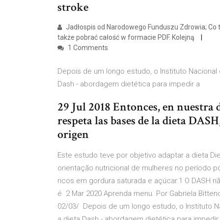
stroke
Jadłospis od Narodowego Funduszu Zdrowia; Co to j
także pobrać całość w formacie PDF. Kolejną
1 Comments
Depois de um longo estudo, o Instituto Naciona
Dash - abordagem dietética para impedir a
29 Jul 2018 Entonces, en nuestr
respeta las bases de la dieta DASH,
origen
Este estudo teve por objetivo adaptar a dieta D
orientação nutricional de mulheres no período p
ricos em gordura saturada e açúcar.1 O DASH nã
é 2 Mar 2020 Aprenda menu. Por Gabriela Bittenc
02/03/ Depois de um longo estudo, o Instituto
a dieta Dash - abordagem dietética para impedir