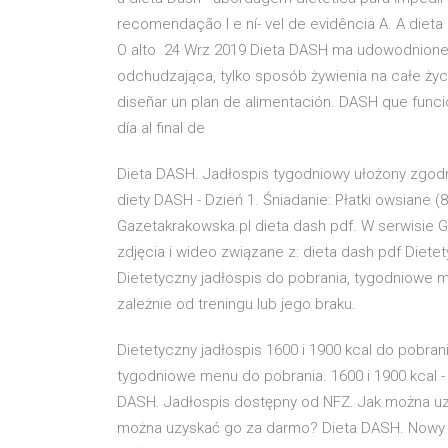
recomendação I e ní- vel de evidência A. A diet
O alto 24 Wrz 2019 Dieta DASH ma udowodnione dz
odchudzająca, tylko sposób żywienia na całe życi
diseñar un plan de alimentación. DASH que func
día al final de
Dieta DASH. Jadłospis tygodniowy ułożony zgodni
diety DASH - Dzień 1. Śniadanie: Płatki owsiane (
Gazetakrakowska.pl dieta dash pdf. W serwisie 
zdjęcia i wideo związane z: dieta dash pdf Dietet
Dietetyczny jadłospis do pobrania, tygodniowe me
zależnie od treningu lub jego braku.
Dietetyczny jadłospis 1600 i 1900 kcal do pobrani
tygodniowe menu do pobrania. 1600 i 1900 kcal - r
DASH. Jadłospis dostępny od NFZ. Jak można uzy
można uzyskać go za darmo? Dieta DASH. Nowy 