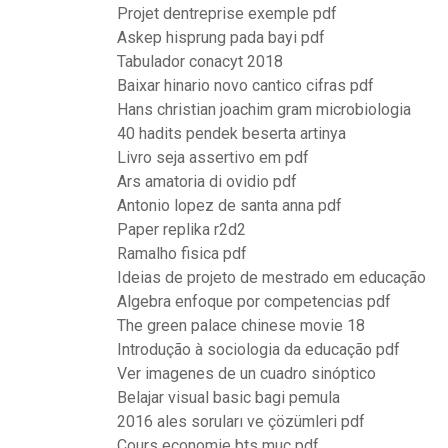
Projet dentreprise exemple pdf
Askep hisprung pada bayi pdf
Tabulador conacyt 2018
Baixar hinario novo cantico cifras pdf
Hans christian joachim gram microbiologia
40 hadits pendek beserta artinya
Livro seja assertivo em pdf
Ars amatoria di ovidio pdf
Antonio lopez de santa anna pdf
Paper replika r2d2
Ramalho fisica pdf
Ideias de projeto de mestrado em educação
Algebra enfoque por competencias pdf
The green palace chinese movie 18
Introdução à sociologia da educação pdf
Ver imagenes de un cuadro sinóptico
Belajar visual basic bagi pemula
2016 ales soruları ve çözümleri pdf
Cours economie bts muc pdf