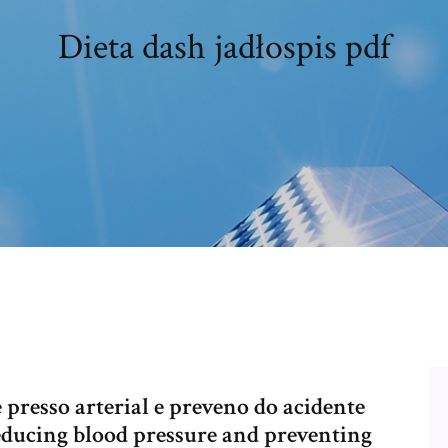
Dieta dash jadłospis pdf
presso arterial e preveno do acidente
reducing blood pressure and preventing