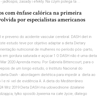
 jadłospis, zasady i efekty. Na czym polega ta ...
os com ênfase calórica na primeira
nvolvida por especialistas americanos
l e preveno do acidente vascular cerebral. DASH diet in
te estudo teve por objetivo adaptar a dieta Dietary
ientação nutricional de mulheres no período pós- parto,
os em gordura saturada e açúcar.1 O DASH não é uma dieta
Mar 2020 Aprenda menu. Por Gabriela Bittencourt, para o
Depois de um longo estudo, o Instituto Nacional do
ieta Dash - abordagem dietética para impedir a dieta ao
 e ní- vel de evidência A. A dieta do Mediterrâneo
 24 Wrz 2019 Dieta DASH ma udowodnione działanie
udzająca, tylko sposób żywienia na całe życie, dlatego