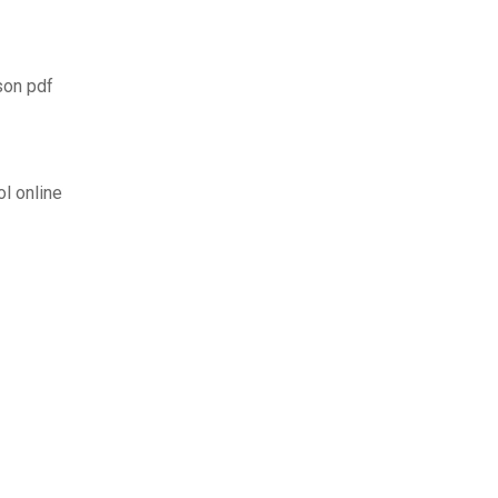
son pdf
l online