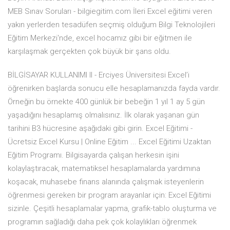
MEB Sınav Soruları - bilgiegitim.com İleri Excel eğitimi veren
yakın yerlerden tesadüfen seçmiş olduğum Bilgi Teknolojileri
Eğitim Merkezi'nde, excel hocamız gibi bir eğitmen ile
karşılaşmak gerçekten çok büyük bir şans oldu.
BİLGİSAYAR KULLANIMI II - Erciyes Üniversitesi Excel’i
öğrenirken başlarda sonucu elle hesaplamanızda fayda vardır.
Örneğin bu örnekte 400 günlük bir bebeğin 1 yıl 1 ay 5 gün
yaşadığını hesaplamış olmalısınız. İlk olarak yaşanan gün
tarihini B3 hücresine aşağıdaki gibi girin. Excel Eğitimi -
Ücretsiz Excel Kursu | Online Eğitim ... Excel Eğitimi Uzaktan
Eğitim Programı. Bilgisayarda çalışan herkesin işini
kolaylaştıracak, matematiksel hesaplamalarda yardımına
koşacak, muhasebe finans alanında çalışmak isteyenlerin
öğrenmesi gereken bir program arayanlar için: Excel Eğitimi
sizinle. Çeşitli hesaplamalar yapma, grafik-tablo oluşturma ve
programın sağladığı daha pek çok kolaylıkları öğrenmek