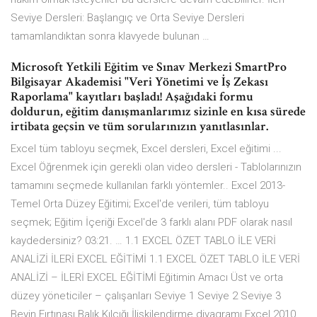
Seviye Dersleri: Başlangıç ve Orta Seviye Dersleri
tamamlandıktan sonra klavyede bulunan …
Microsoft Yetkili Eğitim ve Sınav Merkezi SmartPro
Bilgisayar Akademisi "Veri Yönetimi ve İş Zekası
Raporlama" kayıtları başladı! Aşağıdaki formu
doldurun, eğitim danışmanlarımız sizinle en kısa sürede
irtibata geçsin ve tüm sorularınızın yanıtlasınlar.
Excel tüm tabloyu seçmek, Excel dersleri, Excel eğitimi ...
Excel Öğrenmek için gerekli olan video dersleri - Tablolarınızın
tamamını seçmede kullanılan farklı yöntemler.. Excel 2013-
Temel Orta Düzey Eğitimi; Excel'de verileri, tüm tabloyu
seçmek; Eğitim İçeriği Excel'de 3 farklı alanı PDF olarak nasıl
kaydedersiniz? 03:21. … 1.1 EXCEL ÖZET TABLO İLE VERİ
ANALİZİ İLERİ EXCEL EĞİTİMİ 1.1 EXCEL ÖZET TABLO İLE VERİ
ANALİZİ – İLERİ EXCEL EĞİTİMİ Eğitimin Amacı Üst ve orta
düzey yöneticiler – çalışanları Seviye 1 Seviye 2 Seviye 3
Beyin Fırtınası Balık Kılçığı İlişkilendirme diyagramı Excel 2010