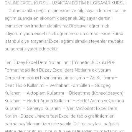
ONLİNE EXCEL KURSU - UZAKTAN EĞİTİM BİLGİSAYAR KURSU
… Online uzaktan eğitim için excel ve bilgisayar dersleri. online
eğitim şuanda en ekonomik seçenek.Bilgisayar dersini
evinizden ayrılmadan alabilirsiniz.Bilgisayar öğrenmek
istiyorum yada excel i hızlı öğrenme o da olmadı excel kursu
istanbul diye arayanlar.Excel eğitimi almak isteyenler mutlaka
bu adresi ziyaret edecektir.
İleri Düzey Excel Ders Notları İndir | Yöneticilik Okulu PDF
Formatındaki İleri Düzey Excel ders Notlarını ekliyorum.
Gerçekten çok iyi hazırlanmış bir çalışma – Ad Kullanımı –
Özet Tablo Kullanımı – Veritabanı Formülleri – Süzgeç
Kullanımı – Alttoplam Kullanımı – Birleştirme (Konsolidasyon)
Kullanımı – Hedef Arama Kullanımı – Hedef Arama veÇözücü
Kullanımı – Senaryo Kullanımı – Veri Microsoft Excel Ders
Notları - Düzce Üniversitesi Excel’de tablo-grafik ilemleri
çalıma sayfalarının üzerinde yapılır. Çalıma sayfası, aağıdaki
ekilde de görüldüğü gibi, sütun ve satırlardan olumaktadır. Bir