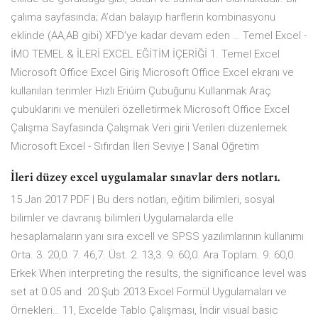
çalıma sayfasında; A’dan balayıp harflerin kombinasyonu
eklinde (AA,AB gibi) XFD’ye kadar devam eden … Temel Excel -
İMO TEMEL & İLERİ EXCEL EĞİTİM İÇERİĞİ 1. Temel Excel
Microsoft Office Excel Giriş Microsoft Office Excel ekranı ve
kullanılan terimler Hızlı Eriúim Çubuğunu Kullanmak Araç
çubuklarını ve menüleri özelletirmek Microsoft Office Excel
Çalışma Sayfasında Çalışmak Veri girii Verileri düzenlemek
Microsoft Excel - Sıfırdan İleri Seviye | Sanal Öğretim
İleri düzey excel uygulamalar sınavlar ders notları.
15 Jan 2017 PDF | Bu ders notları, eğitim bilimleri, sosyal
bilimler ve davranış bilimleri Uygulamalarda elle
hesaplamaların yanı sıra excell ve SPSS yazılımlarının kullanımı
Orta. 3. 20,0. 7. 46,7. Üst. 2. 13,3. 9. 60,0. Ara Toplam. 9. 60,0.
Erkek When interpreting the results, the significance level was
set at 0.05 and 20 Şub 2013 Excel Formül Uygulamaları ve
Örnekleri… 11, Excelde Tablo Çalışması, İndir visual basic