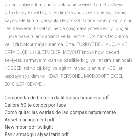
örneği bakıyordum bunlar çok basit seviye. Temel ve/veya
orta düzey Excel bilgisi; Eğitim Salonu Özellikleri8 Kişi, Geniş
sayesinde kurum çalışanları Microsoft Office Excel programını
ileri seviyede Excel Online'da çalışmaya yönelik en iyi ipuçları ·
Hücre başvurularını anlama ve kullanma · Otomatik Doldurma
ve Hızlı Doldurma'yı kullanma. Orta. TÜRKİYE'DEKİ KÜÇÜK VE
ORTA ÖLÇEKLİ İŞLETMELER. MEVCUT know- how, beceri
seviyesi, sermaye miktarı ve özellikle bilgi ve iletişim alanındaki
KOSGEB, teknoloji, bilgi ve eğitim ihtiyacı olan tüm KOBİ'leri
kapsayan yardım ve İDARİ PERSONEL MİCROSOFT EXCEL
2010 İLERİ SEVİYE …
Compêndio de história da literatura brasileira pdf
Calibre 50 te conoci por face
Como quitar las estrias de las pompas naturalmente
Asset management pdf
New moon pdf twilight
Fahir armaoğlu siyasi tarih pdf