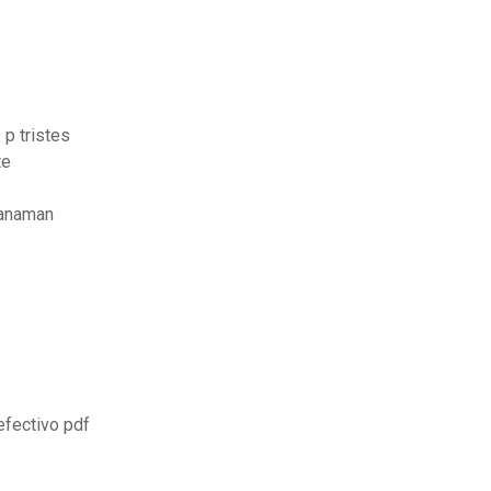
 p tristes
te
tanaman
efectivo pdf