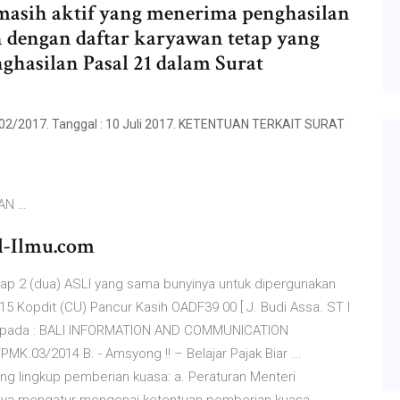
asih aktif yang menerima penghasilan
n dengan daftar karyawan tetap yang
hasilan Pasal 21 dalam Surat
PJ.02/2017. Tanggal : 10 Juli 2017. KETENTUAN TERKAIT SURAT
AN …
l-Ilmu.com
kap 2 (dua) ASLI yang sama bunyinya untuk dipergunakan
5 Kopdit (CU) Pancur Kasih OADF39 00 [ J. Budi Assa. ST I
l Kepada : BALI INFORMATION AND COMMUNICATION
03/2014 B. - Amsyong !! – Belajar Pajak Biar ...
ng lingkup pemberian kuasa: a. Peraturan Menteri